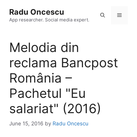
Skip
Radu Oncescu
to
Menu
content
App researcher. Social media expert.
Melodia din
reclama Bancpost
România –
Pachetul "Eu
salariat" (2016)
June 15, 2016
by
Radu Oncescu