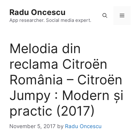
Skip
Radu Oncescu
to
Menu
content
App researcher. Social media expert.
Melodia din
reclama Citroën
România – Citroën
Jumpy : Modern și
practic (2017)
November 5, 2017
by
Radu Oncescu