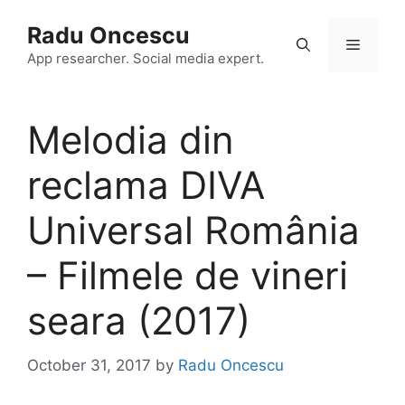
Skip
Radu Oncescu
to
Menu
content
App researcher. Social media expert.
Melodia din
reclama DIVA
Universal România
– Filmele de vineri
seara (2017)
October 31, 2017
by
Radu Oncescu