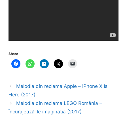
Share
Melodia din reclama Apple – iPhone X Is
Here (2017)
Melodia din reclama LEGO România –
Încurajează-le imaginația (2017)