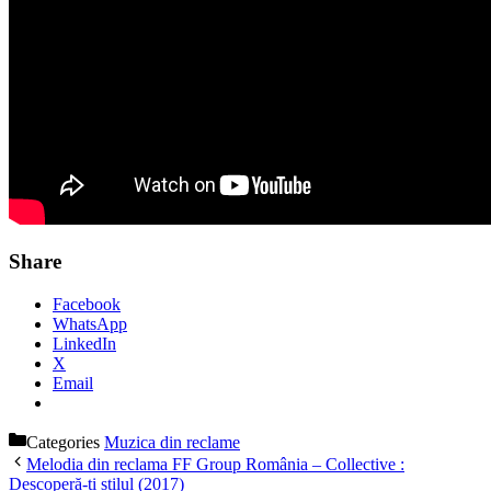
Share
Facebook
WhatsApp
LinkedIn
X
Email
Categories
Muzica din reclame
Melodia din reclama FF Group România – Collective :
Descoperă-ți stilul (2017)