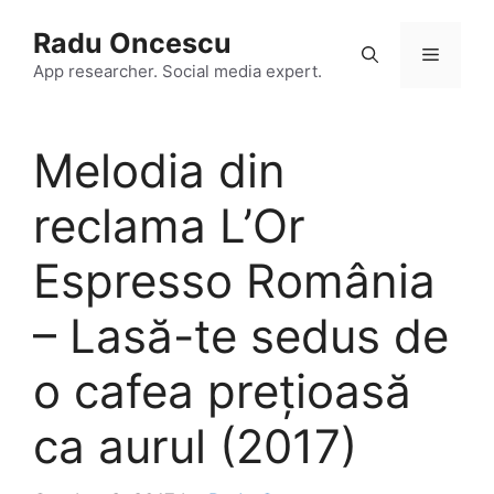
Skip
Radu Oncescu
to
Menu
content
App researcher. Social media expert.
Melodia din
reclama L’Or
Espresso România
– Lasă-te sedus de
o cafea prețioasă
ca aurul (2017)