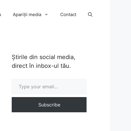
u
Apariții media
Contact
Știrile din social media,
direct în inbox-ul tău.
Type your email…
Subscribe