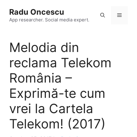
Skip
Radu Oncescu
to
Menu
content
App researcher. Social media expert.
Melodia din
reclama Telekom
România –
Exprimă-te cum
vrei la Cartela
Telekom! (2017)