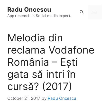
Skip
Radu Oncescu
to
Menu
content
App researcher. Social media expert.
Melodia din
reclama Vodafone
România – Ești
gata să intri în
cursă? (2017)
October 21, 2017
by
Radu Oncescu