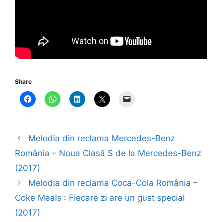
Share
Melodia din reclama Mercedes-Benz
România – Noua Clasă S de la Mercedes-Benz
(2017)
Melodia din reclama Coca-Cola România –
Coke Meals : Fiecare zi are un gust special
(2017)