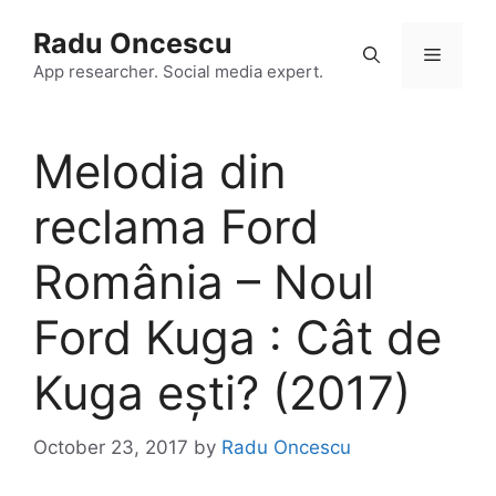
Skip
Radu Oncescu
to
Menu
content
App researcher. Social media expert.
Melodia din
reclama Ford
România – Noul
Ford Kuga : Cât de
Kuga ești? (2017)
October 23, 2017
by
Radu Oncescu