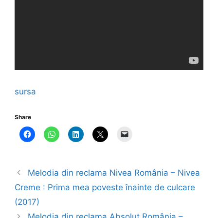
sursa
Share
Melodia din reclama Nivea România – Nivea
Creme : Prima mea poveste înainte de culcare
(2017)
Melodia din reclama Absolut România –