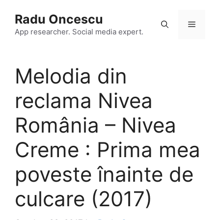
Skip
Radu Oncescu
to
Menu
content
App researcher. Social media expert.
Melodia din
reclama Nivea
România – Nivea
Creme : Prima mea
poveste înainte de
culcare (2017)