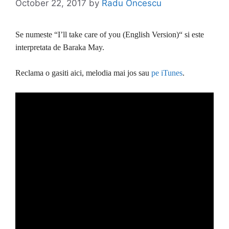
October 22, 2017
by
Radu Oncescu
Se numeste “I’ll take care of you (English Version)“ si este
interpretata de Baraka May.
Reclama o gasiti aici, melodia mai jos sau
pe iTunes
.