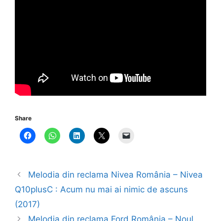
Share
Melodia din reclama Nivea România – Nivea
Q10plusC : Acum nu mai ai nimic de ascuns
(2017)
Melodia din reclama Ford România – Noul