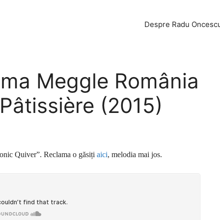
Despre Radu Oncesc
lama Meggle România
âtissière (2015)
„Sonic Quiver”. Reclama o găsiți
aici
, melodia mai jos.