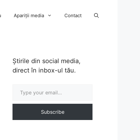
u
Apariții media
Contact
Știrile din social media,
direct în inbox-ul tău.
Type your email…
Subscribe