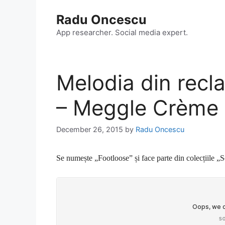
Skip
Radu Oncescu
to
content
App researcher. Social media expert.
Melodia din rec
– Meggle Crème P
December 26, 2015
by
Radu Oncescu
Se numește „Footloose” și face parte din colecțiile 