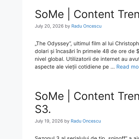
SoMe | Content Tre
July 20, 2026
by
Radu Oncescu
„The Odyssey”, ultimul film al lui Christ
dolari și încasări în primele 48 de ore de
nivel global. Utilizatorii de internet au av
aspecte ale vieții cotidiene pe …
Read mo
SoMe | Content Tren
S3.
July 19, 2026
by
Radu Oncescu
Sezonul 3 al serialului de tip „spinoff” a aj