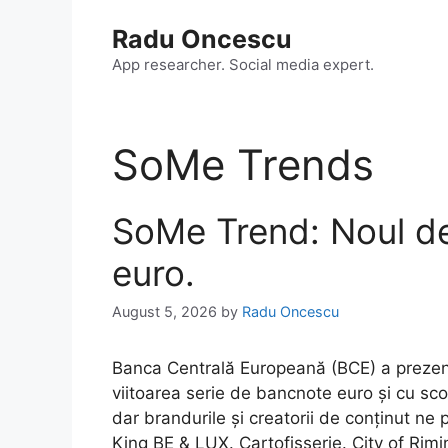
Skip
Radu Oncescu
to
content
App researcher. Social media expert.
SoMe Trends
SoMe Trend: Noul de
euro.
August 5, 2026
by
Radu Oncescu
Banca Centrală Europeană (BCE) a prezent
viitoarea serie de bancnote euro și cu sc
dar brandurile și creatorii de conținut ne 
King BE & LUX. Cartofisserie. City of Rim