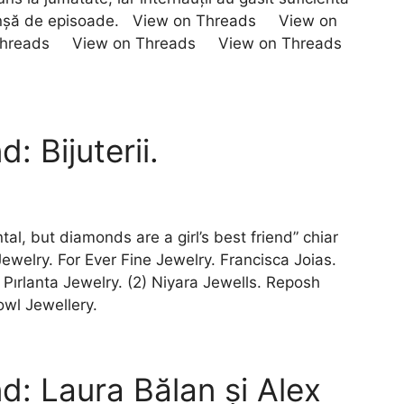
tranșă de episoade. View on Threads View on
Threads View on Threads View on Threads
 Bijuterii.
al, but diamonds are a girl’s best friend” chiar
Jewelry. For Ever Fine Jewelry. Francisca Joias.
 Pırlanta Jewelry. (2) Niyara Jewells. Reposh
owl Jewellery.
d: Laura Bălan și Alex