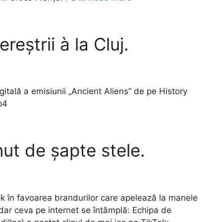
eștrii à la Cluj.
itală a emisiunii „Ancient Aliens” de pe History
p4
ut de șapte stele.
k în favoarea brandurilor care apelează la manele
 dar ceva pe internet se întâmplă: Echipa de