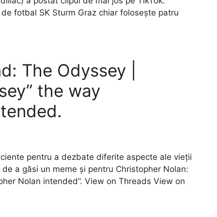
llac) a postat clipul de mai jos pe TikTok:
e fotbal SK Sturm Graz chiar folosește patru
d: The Odyssey |
sey” the way
ntended.
iciente pentru a dezbate diferite aspecte ale vieții
și de a găsi un meme și pentru Christopher Nolan:
pher Nolan intended”. View on Threads View on