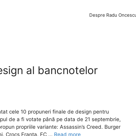
Despre Radu Oncesc
sign al bancnotelor
at cele 10 propuneri finale de design pentru
opul de a fi votate până pe data de 21 septembrie,
propun propriile variante: Assassin’s Creed. Burger
ini. Crocs Franța. FC …
Read more