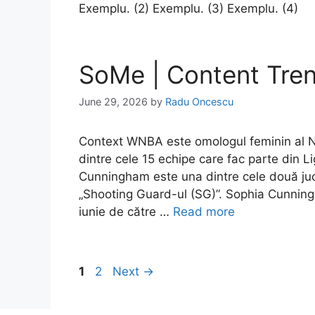
Exemplu. (2) Exemplu. (3) Exemplu. (4)
SoMe | Content Tre
June 29, 2026
by
Radu Oncescu
Context WNBA este omologul feminin al NB
dintre cele 15 echipe care fac parte din 
Cunningham este una dintre cele două jucă
„Shooting Guard-ul (SG)”. Sophia Cunning
iunie de către …
Read more
Page
Page
1
2
Next
→