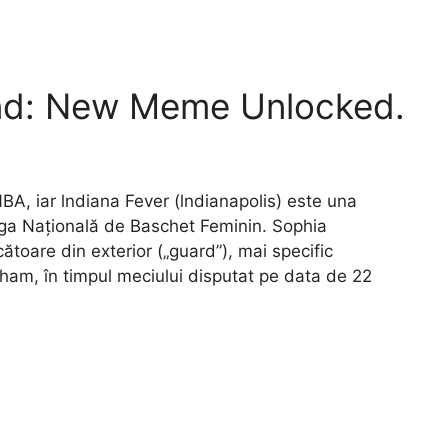
nd: New Meme Unlocked.
A, iar lndiana Fever (lndianapolis) este una
Liga Națională de Baschet Feminin. Sophia
toare din exterior („guard”), mai specific
ham, în timpul meciului disputat pe data de 22