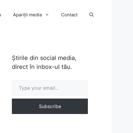
u
Apariții media
Contact
Știrile din social media,
direct în inbox-ul tău.
Type your email…
Subscribe