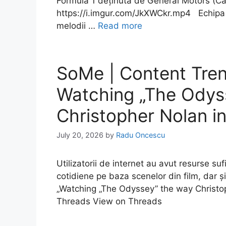
Formula 1 deținută de General Motors (Cadi
https://i.imgur.com/JkXWCkr.mp4 Echipa d
melodii …
Read more
SoMe | Content Tren
Watching „The Odys
Christopher Nolan i
July 20, 2026
by
Radu Oncescu
Utilizatorii de internet au avut resurse suf
cotidiene pe baza scenelor din film, dar 
„Watching „The Odyssey” the way Christo
Threads View on Threads