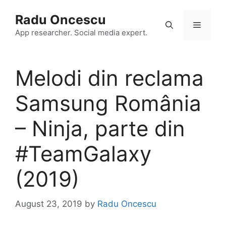
Skip
Radu Oncescu
to
Menu
content
App researcher. Social media expert.
Melodi din reclama
Samsung România
– Ninja, parte din
#TeamGalaxy
(2019)
August 23, 2019
by
Radu Oncescu