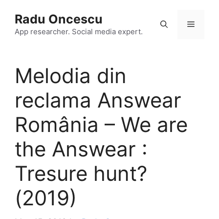
Skip
Radu Oncescu
to
Menu
content
App researcher. Social media expert.
Melodia din
reclama Answear
România – We are
the Answear :
Tresure hunt?
(2019)