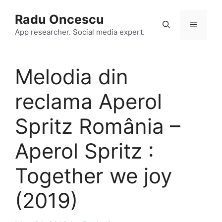
Skip
Radu Oncescu
to
Menu
content
App researcher. Social media expert.
Melodia din
reclama Aperol
Spritz România –
Aperol Spritz :
Together we joy
(2019)