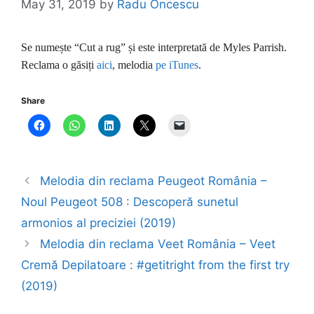
May 31, 2019
by
Radu Oncescu
Se numește “Cut a rug” și este interpretată de Myles Parrish.
Reclama o găsiți
aici
, melodia
pe iTunes
.
Share
Melodia din reclama Peugeot România –
Noul Peugeot 508 : Descoperă sunetul
armonios al preciziei (2019)
Melodia din reclama Veet România – Veet
Cremă Depilatoare : #getitright from the first try
(2019)