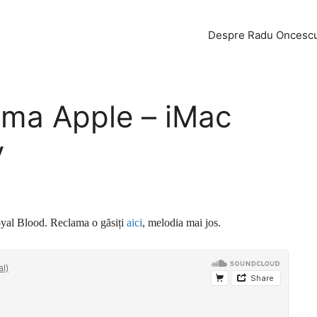
Despre Radu Oncesc
ama Apple – iMac
y
Royal Blood. Reclama o găsiți
aici
, melodia mai jos.