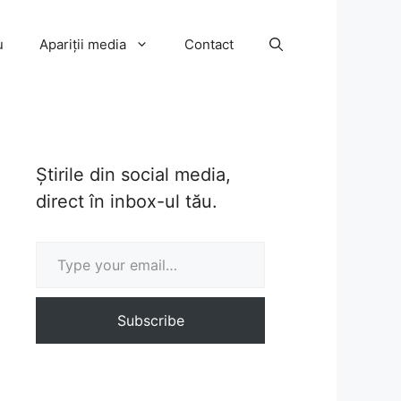
u
Apariții media
Contact
Știrile din social media,
direct în inbox-ul tău.
Type your email…
Subscribe