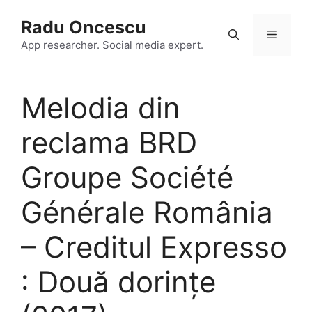
Skip
Radu Oncescu
to
Menu
content
App researcher. Social media expert.
Melodia din
reclama BRD
Groupe Société
Générale România
– Creditul Expresso
: Două dorințe