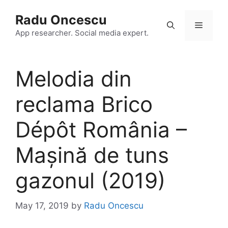
Skip
Radu Oncescu
to
Menu
content
App researcher. Social media expert.
Melodia din
reclama Brico
Dépôt România –
Mașină de tuns
gazonul (2019)
May 17, 2019
by
Radu Oncescu