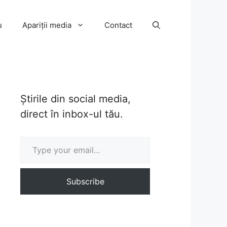
u
Apariții media
Contact
Știrile din social media,
direct în inbox-ul tău.
Type your email…
Subscribe