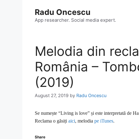
Skip
Radu Oncescu
to
content
App researcher. Social media expert.
Melodia din recl
România – Tombo
(2019)
August 27, 2019
by
Radu Oncescu
Se numește “Living is love” și este interpretată de H
Reclama o găsiți
aici
, melodia
pe iTunes
.
Share