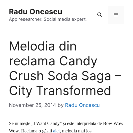
Skip
Radu Oncescu
to
Menu
content
App researcher. Social media expert.
Melodia din
reclama Candy
Crush Soda Saga –
City Transformed
November 25, 2014
by
Radu Oncescu
Se numește „I Want Candy” și este interpretată de Bow Wow
Wow. Reclama o găsiți
aici
, melodia mai jos.