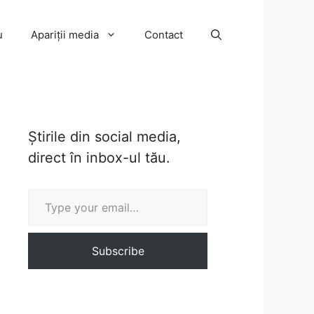
u
Apariții media
Contact
Știrile din social media,
direct în inbox-ul tău.
Type your email…
Subscribe