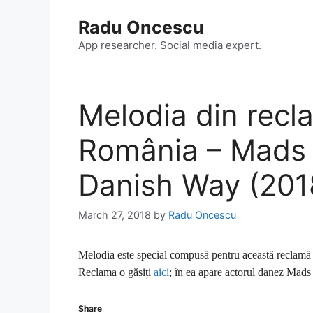
Skip
Radu Oncescu
to
content
App researcher. Social media expert.
Melodia din recl
România – Mads 
Danish Way (201
March 27, 2018
by
Radu Oncescu
Melodia este special compusă pentru această reclam
Reclama o găsiți
aici
; în ea apare actorul danez Mad
Share