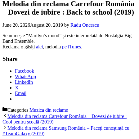
Melodia din reclama Carrefour România
– Dovezi de iubire : Back to school (2019)
June 20, 2026
August 20, 2019
by
Radu Oncescu
Se numește “Marilyn’s mood” și este interpretată de Nostalgia Big
Band Ensemble.
Reclama o găsiți
aici
, melodia
pe iTunes
.
Share
Facebook
WhatsApp
LinkedIn
X
Email
Categories
Muzica din reclame
Melodia din reclama Carrefour România – Dovezi de iubire :
Cool pentru școală (2019)
Melodia din reclama Samsung România – Faceți cunoștință cu
#TeamGalaxy (2019)