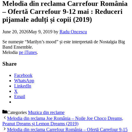
Melodia din reclama Carrefour România
– Ofertă Carrefour 9-12 mai : Reduceri
pijamale adulți și copii (2019)
June 20, 2026
May 9, 2019
by
Radu Oncescu
Se numește “Marilyn’s mood” și este interpretată de Nostalgia Big
Band Ensemble.
Melodia
pe iTunes
.
Share
Facebook
WhatsApp
LinkedIn
X
Email
Categories
Muzica din reclame
Melodia din reclama Joe România – Noile Joe Choco Dreams,
Peanut Dreams și Lemon Dreams (2019)
Melodia din reclama Carrefour România – Ofertă Carrefour 9-15