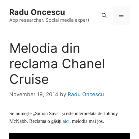
Skip
Radu Oncescu
to
Menu
content
App researcher. Social media expert.
Melodia din
reclama Chanel
Cruise
November 19, 2014
by
Radu Oncescu
Se numește „Simon Says” și este interpretată de Johnny
McNabb. Reclama o găsiți
aici
, melodia mai jos.