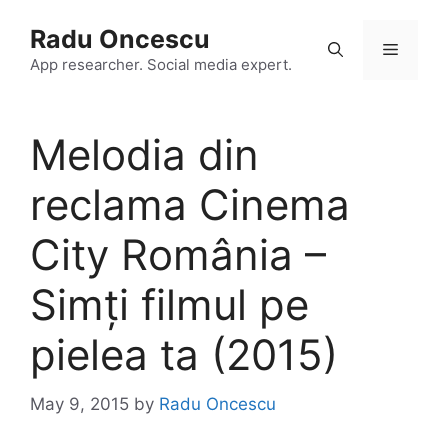
Skip
Radu Oncescu
to
Menu
content
App researcher. Social media expert.
Melodia din
reclama Cinema
City România –
Simți filmul pe
pielea ta (2015)
May 9, 2015
by
Radu Oncescu