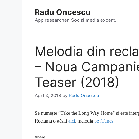
Skip
Radu Oncescu
to
content
App researcher. Social media expert.
Melodia din rec
– Noua Campanie
Teaser (2018)
April 3, 2018
by
Radu Oncescu
Se numește “Take the Long Way Home” și este interp
Reclama o găsiți
aici
, melodia
pe iTunes
.
Share