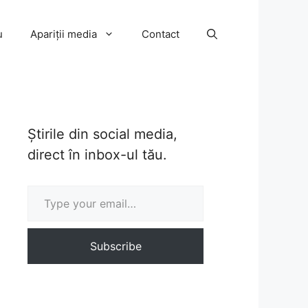
u
Apariții media
Contact
Știrile din social media,
direct în inbox-ul tău.
Type your email…
Subscribe