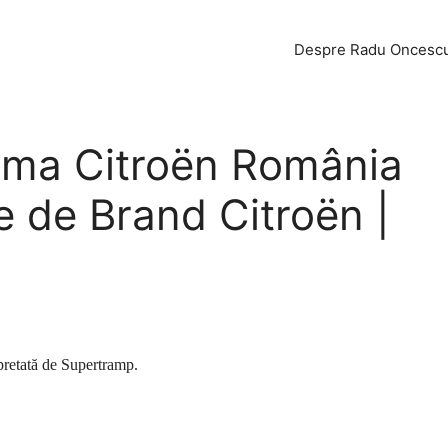
Despre Radu Oncesc
lama Citroën România
 de Brand Citroën |
retată de Supertramp.