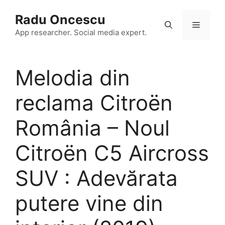
Skip
Radu Oncescu
to
Menu
content
App researcher. Social media expert.
Melodia din
reclama Citroën
România – Noul
Citroën C5 Aircross
SUV : Adevărata
putere vine din