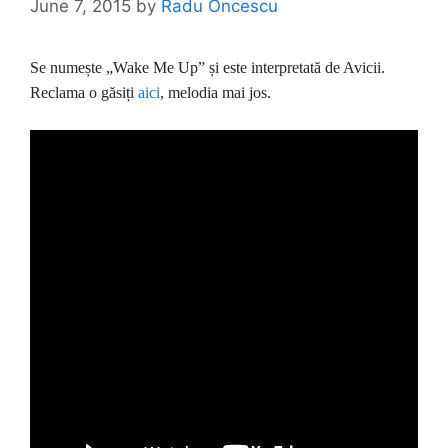
June 7, 2015
by
Radu Oncescu
Se numește „Wake Me Up” și este interpretată de Avicii.
Reclama o găsiți
aici
, melodia mai jos.