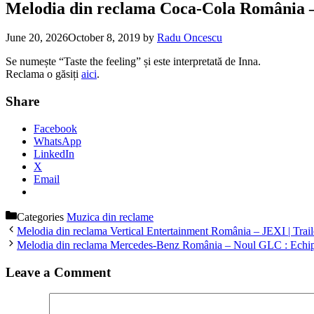
Melodia din reclama Coca-Cola România – 
June 20, 2026
October 8, 2019
by
Radu Oncescu
Se numește “Taste the feeling” și este interpretată de Inna.
Reclama o găsiți
aici
.
Share
Facebook
WhatsApp
LinkedIn
X
Email
Categories
Muzica din reclame
Melodia din reclama Vertical Entertainment România – JEXI | Trail
Melodia din reclama Mercedes-Benz România – Noul GLC : Echip
Leave a Comment