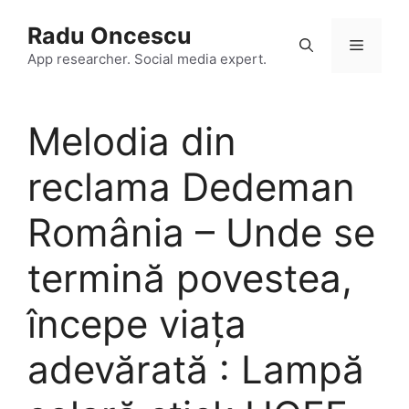
Skip
Radu Oncescu
to
Menu
content
App researcher. Social media expert.
Melodia din
reclama Dedeman
România – Unde se
termină povestea,
începe viața
adevărată : Lampă