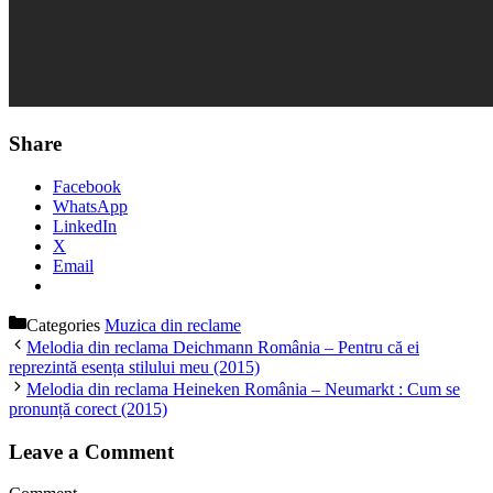
Share
Facebook
WhatsApp
LinkedIn
X
Email
Categories
Muzica din reclame
Melodia din reclama Deichmann România – Pentru că ei
reprezintă esența stilului meu (2015)
Melodia din reclama Heineken România – Neumarkt : Cum se
pronunță corect (2015)
Leave a Comment