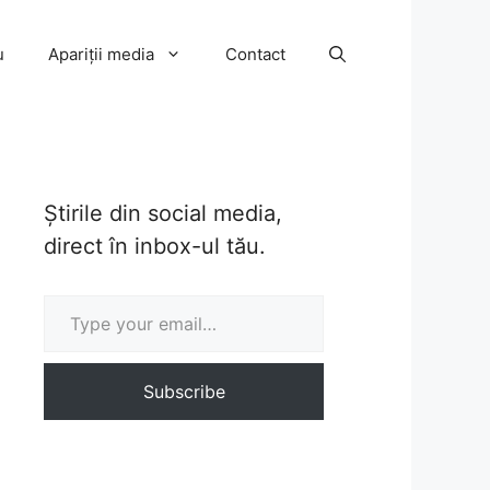
u
Apariții media
Contact
Știrile din social media,
direct în inbox-ul tău.
Type your email…
Subscribe