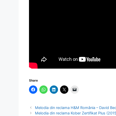
Share
Melodia din reclama H&M România – David Bec
Melodia din reclama Kober Zertifikat Plus (201