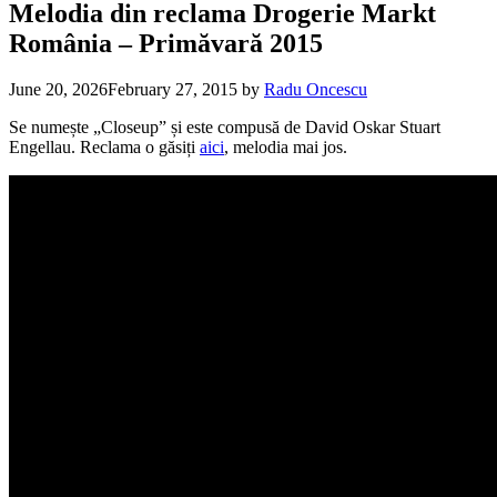
Melodia din reclama Drogerie Markt
România – Primăvară 2015
June 20, 2026
February 27, 2015
by
Radu Oncescu
Se numește „Closeup” și este compusă de David Oskar Stuart
Engellau. Reclama o găsiți
aici
, melodia mai jos.