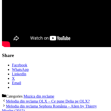
Share
Facebook
WhatsApp
LinkedIn
X
Email
Categories
Muzica din reclame
Melodia din reclama OLX – Ce pune Delia pe OLX?
Melodia din reclama Sephora România – Alien by Thierry
Mugler (2015)