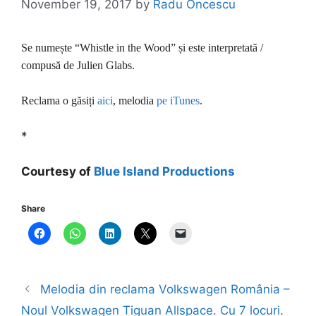
November 19, 2017
by
Radu Oncescu
Se numește “Whistle in the Wood” și este interpretată /
compusă de Julien Glabs.
Reclama o găsiți
aici
, melodia
pe iTunes
.
*
Courtesy of
Blue Island Productions
Share
Melodia din reclama Volkswagen România –
Noul Volkswagen Tiguan Allspace. Cu 7 locuri.