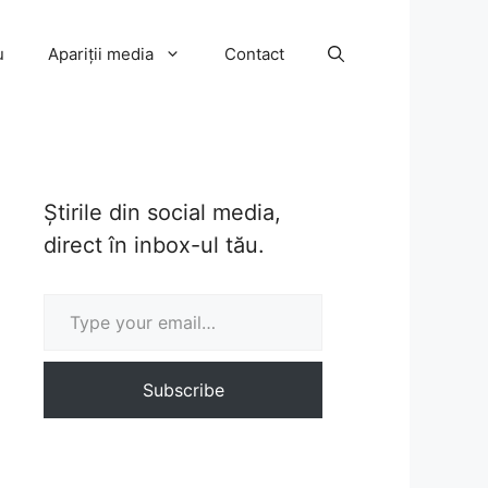
u
Apariții media
Contact
Știrile din social media,
direct în inbox-ul tău.
Type your email…
Subscribe