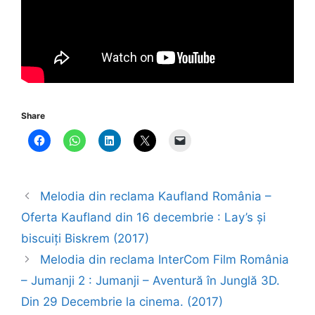
Share
Melodia din reclama Kaufland România –
Oferta Kaufland din 16 decembrie : Lay’s și
biscuiți Biskrem (2017)
Melodia din reclama InterCom Film România
– Jumanji 2 : Jumanji – Aventură în Junglă 3D.
Din 29 Decembrie la cinema. (2017)