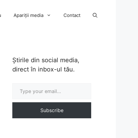
u
Apariții media
Contact
Știrile din social media,
direct în inbox-ul tău.
Type your email…
Subscribe