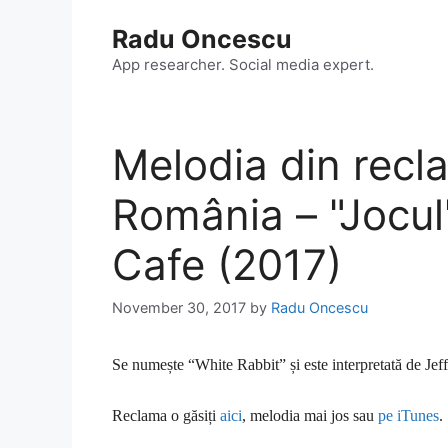
Skip
Radu Oncescu
to
content
App researcher. Social media expert.
Melodia din recl
România – "Jocul
Cafe (2017)
November 30, 2017
by
Radu Oncescu
Se numește “White Rabbit” și este interpretată de Jef
Reclama o găsiți
aici
, melodia mai jos sau
pe iTunes
.