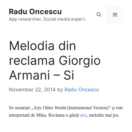
Skip
Radu Oncescu
to
Menu
content
App researcher. Social media expert.
Melodia din
reclama Giorgio
Armani – Si
November 22, 2014
by
Radu Oncescu
Se numește „Any Other World (Instrumental Version)” și este
interpretată de Mika. Reclama o găsiți
aici
, melodia mai jos.