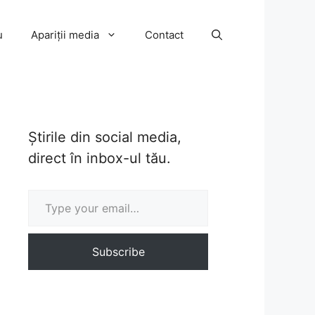
u
Apariții media
Contact
Știrile din social media,
direct în inbox-ul tău.
Type your email…
Subscribe