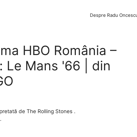
Despre Radu Oncesc
lama HBO România –
 Le Mans '66 | din
 GO
pretată de The Rolling Stones .
.