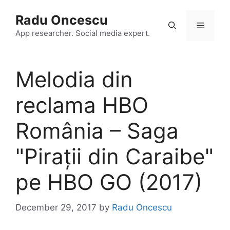
Skip
Radu Oncescu
to
Menu
content
App researcher. Social media expert.
Melodia din
reclama HBO
România – Saga
"Pirații din Caraibe"
pe HBO GO (2017)
December 29, 2017
by
Radu Oncescu