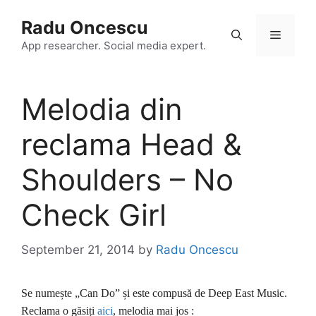
Skip
Radu Oncescu
to
Menu
content
App researcher. Social media expert.
Melodia din
reclama Head &
Shoulders – No
Check Girl
September 21, 2014
by
Radu Oncescu
Se numește „Can Do” și este compusă de Deep East Music.
Reclama o găsiți
aici
, melodia mai jos :