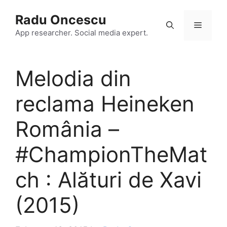
Skip
Radu Oncescu
to
Menu
content
App researcher. Social media expert.
Melodia din
reclama Heineken
România –
#ChampionTheMat
ch : Alături de Xavi
(2015)