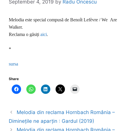
September 4, 2019
by
Radu Oncescu
Melodia este special compusă de Benoît Lefèvre / We Are
Walker.
Reclama o găsiți
aici
.
*
sursa
Share
Melodia din reclama Hornbach România –
Diminețile ne aparțin : Gardul (2019)
Melodia din reclama Hornbach România –