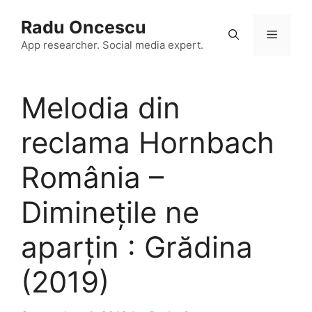
Skip
Radu Oncescu
to
Menu
content
App researcher. Social media expert.
Melodia din
reclama Hornbach
România –
Diminețile ne
aparțin : Grădina
(2019)