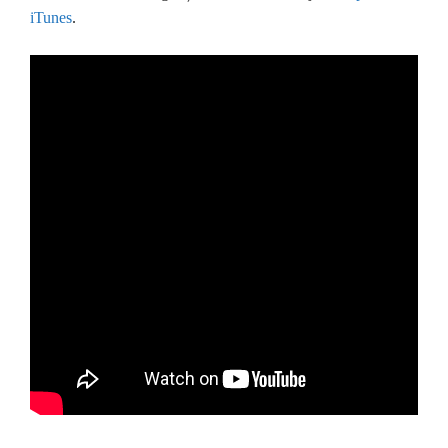
iTunes
.