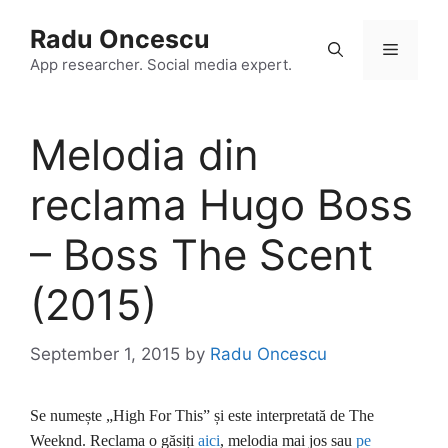
Skip
Radu Oncescu
to
Menu
content
App researcher. Social media expert.
Melodia din
reclama Hugo Boss
– Boss The Scent
(2015)
September 1, 2015
by
Radu Oncescu
Se numește „High For This” și este interpretată de The
Weeknd. Reclama o găsiți
aici
, melodia mai jos sau
pe