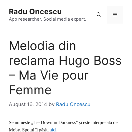
Skip
Radu Oncescu
to
Menu
content
App researcher. Social media expert.
Melodia din
reclama Hugo Boss
– Ma Vie pour
Femme
August 16, 2014
by
Radu Oncescu
Se numește „Lie Down in Darkness” și este interpretată de
Moby. Spotul îl găsiți
aici
.