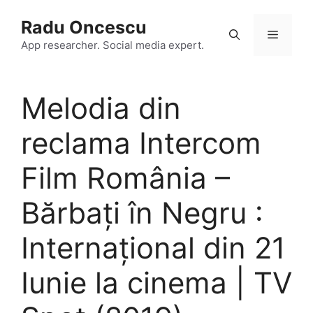
Skip
Radu Oncescu
to
Menu
content
App researcher. Social media expert.
Melodia din
reclama Intercom
Film România –
Bărbați în Negru :
Internațional din 21
Iunie la cinema | TV