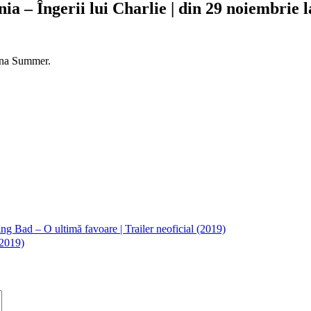
– Îngerii lui Charlie | din 29 noiembrie la
nna Summer.
 Bad – O ultimă favoare | Trailer neoficial (2019)
(2019)