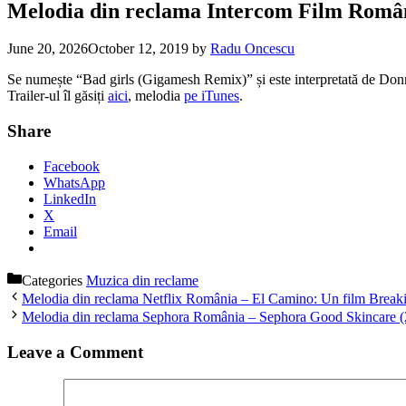
Melodia din reclama Intercom Film România 
June 20, 2026
October 12, 2019
by
Radu Oncescu
Se numește “Bad girls (Gigamesh Remix)” și este interpretată de Do
Trailer-ul îl găsiți
aici
, melodia
pe iTunes
.
Share
Facebook
WhatsApp
LinkedIn
X
Email
Categories
Muzica din reclame
Melodia din reclama Netflix România – El Camino: Un film Breaking
Melodia din reclama Sephora România – Sephora Good Skincare 
Leave a Comment