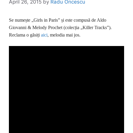
April 26, 2015
by
Radu Oncescu
Se numește „Girls in Paris” și este compusă de Aldo
Giovanni & Melody Prochet (colecția „Killer Tracks”).
Reclama o găsiți
aici
, melodia mai jos.