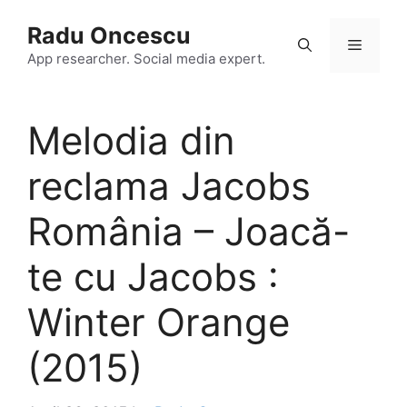
Skip
Radu Oncescu
to
Menu
content
App researcher. Social media expert.
Melodia din
reclama Jacobs
România – Joacă-
te cu Jacobs :
Winter Orange
(2015)