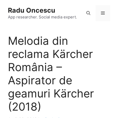
Skip
Radu Oncescu
to
Menu
content
App researcher. Social media expert.
Melodia din
reclama Kärcher
România –
Aspirator de
geamuri Kärcher
(2018)