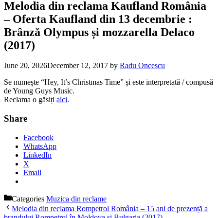
Melodia din reclama Kaufland România
– Oferta Kaufland din 13 decembrie :
Brânză Olympus și mozzarella Delaco
(2017)
June 20, 2026
December 12, 2017
by
Radu Oncescu
Se numește “Hey, It’s Christmas Time” și este interpretată / compusă
de Young Guys Music.
Reclama o găsiți
aici
.
Share
Facebook
WhatsApp
LinkedIn
X
Email
Categories
Muzica din reclame
Melodia din reclama Rompetrol România – 15 ani de prezență a
brandului Rompetrol în Moldova și Bulgaria (2017)